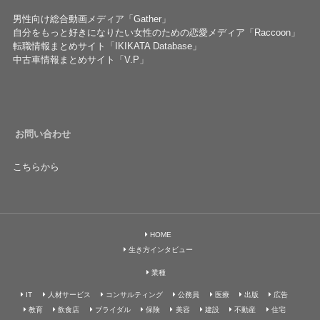
男性向け総合動画メディア「Gather」
自分をもっと好きになりたい女性のための恋愛メディア「Raccoon」
転職情報まとめサイト「IKIKATA Database」
中古車情報まとめサイト「V.P」
お問い合わせ
こちらから
HOME
生き方インタビュー
業種
IT
人材サービス
コンサルティング
公務員
医療
出版
広告
教育
飲食店
ブライダル
保険
美容
建設
不動産
住宅