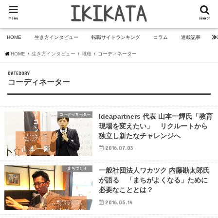
menu
search
HOME
生き方インタビュー
転職サイトランキング
コラム
連載記事
I
HOME
生き方インタビュー
職種
コーディネーター
CATEGORY
コーディネーター
コーディネーター
Ideapartners 代表 山本一輝氏「教育
現場を変えたい」 リクルートから
独立し新たなチャレンジへ
2016.07.03
まちづくり
一般社団法人ワカツク 内藤勘太郎氏
が語る 「まちがよくなる」ために
必要なこととは？
2016.05.14