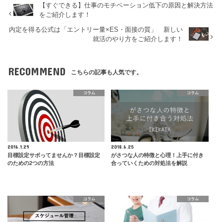
【すぐできる】仕事のモチベーション低下の原因と解決方法
をご紹介します！
内定を得る公式は「エントリー量×ES・面接の質」 新しい
就活のやり方をご紹介します！
RECOMMEND
こちらの記事も人気です。
コラム
コラム
2016.1.29
2018.6.25
目標設定サボってませんか？目標設定
がさつな人の特徴と心理！上手に付き
のための2つの方法
合っていくための対処法を解説
コラム
コラム