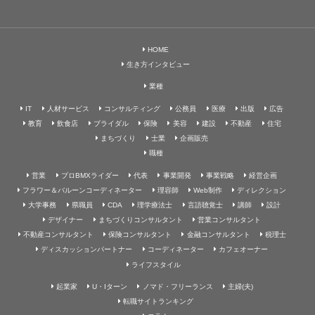
HOME
生き方インタビュー
業種
IT
人材サービス
コンサルティング
公務員
医療
出版
広告
教育
飲食店
ブライダル
保険
美容
建設
不動産
住宅
まちづくり
士業
企画販売
職種
営業
プロBMXライダー
代表
事業開発
事業戦略
経営企画
フラワー＆バルーンコーディネーター
理容師
Web制作
ディレクション
大学事務
県職員
CDA
理学療法士
言語聴覚士
講師
設計
デザイナー
まちづくりコンサルタント
営業コンサルタント
不動産コンサルタント
保険コンサルタント
金融コンサルタント
税理士
ディスカッションパートナー
コーディネーター
カフェオーナー
ライフスタイル
起業家
U・Iターン
ノマド・フリーランス
主婦(夫)
転職サイトランキング