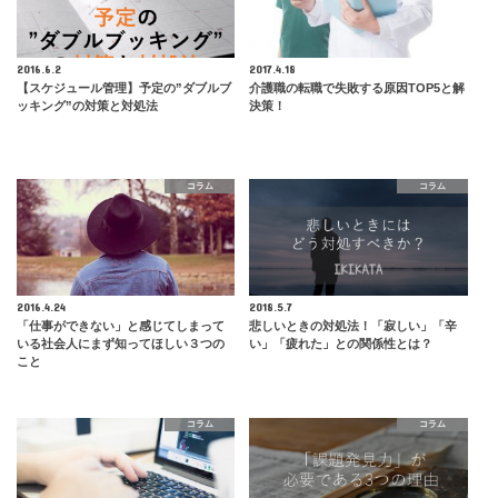
2016.6.2
2017.4.18
【スケジュール管理】予定の”ダブルブ
介護職の転職で失敗する原因TOP5と解
ッキング”の対策と対処法
決策！
コラム
コラム
2016.4.24
2018.5.7
「仕事ができない」と感じてしまって
悲しいときの対処法！「寂しい」「辛
いる社会人にまず知ってほしい３つの
い」「疲れた」との関係性とは？
こと
コラム
コラム