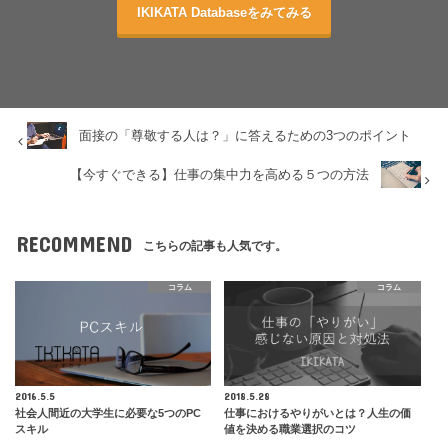
IKIKATA Databaseをみてみる
面接の「尊敬する人は？」に答えるための3つのポイント
【今すぐできる】仕事の集中力を高める５つの方法
RECOMMEND
こちらの記事も人気です。
コラム
コラム
2016.5.5
2018.5.28
社会人間近の大学生に必要な5つのPC
仕事におけるやりがいとは？人生の価
スキル
値を決める職業選択のコツ