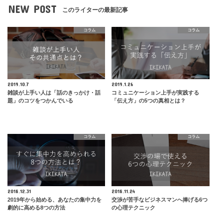
NEW POST
このライターの最新記事
コラム
コラム
2019.10.7
2019.1.26
雑談が上手い人は「話のきっかけ・話
コミュニケーション上手が実践する
題」のコツをつかんでいる
「伝え方」の5つの真相とは？
コラム
コラム
2018.12.31
2018.11.24
2019年から始める、あなたの集中力を
交渉が苦手なビジネスマンへ捧げる6つ
劇的に高める8つの方法
の心理テクニック