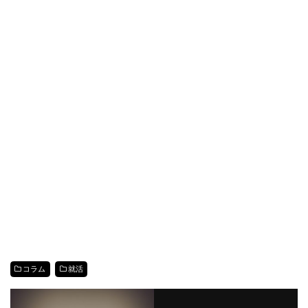
コラム
就活