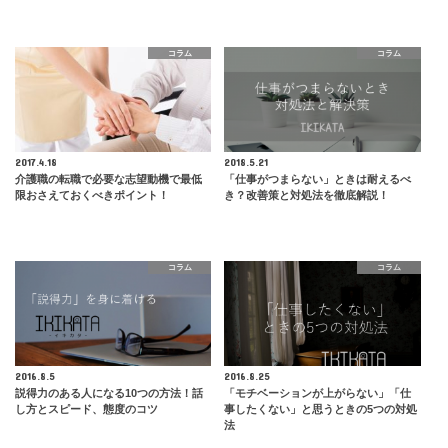
コラム
コラム
2017.4.18
2018.5.21
介護職の転職で必要な志望動機で最低
「仕事がつまらない」ときは耐えるべ
限おさえておくべきポイント！
き？改善策と対処法を徹底解説！
コラム
コラム
2016.8.5
2016.8.25
説得力のある人になる10つの方法！話
「モチベーションが上がらない」「仕
し方とスピード、態度のコツ
事したくない」と思うときの5つの対処
法