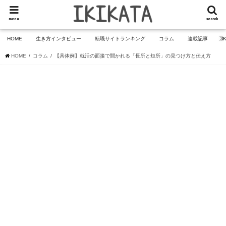
menu
search
HOME
生き方インタビュー
転職サイトランキング
コラム
連載記事
I
HOME
コラム
【具体例】就活の面接で聞かれる「長所と短所」の見つけ方と伝え方