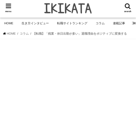
menu
search
HOME
生き方インタビュー
転職サイトランキング
コラム
連載記事
I
HOME
コラム
【転職】「残業・休日出勤が多い」退職理由をポジティブに変換する