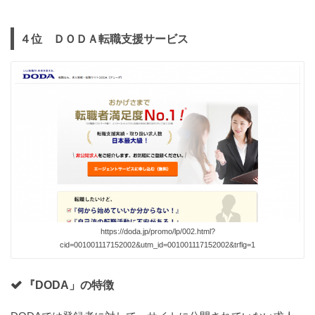
４位 ＤＯＤＡ転職支援サービス
https://doda.jp/promo/lp/002.html?
cid=001001117152002&utm_id=001001117152002&trflg=1
『DODA」の特徴