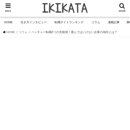
menu
search
HOME
生き方インタビュー
転職サイトランキング
コラム
連載記事
I
HOME
コラム
ベンチャー転職5つの失敗例！選んではいけない企業の傾向とは？