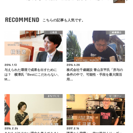
RECOMMEND
こちらの記事も人気です。
公務員
二級建築士
2016.1.13
2016.4.28
与えられた環境で成果を出すために
株式会社千歳建設 青山京平氏「所与の
は？ 横澤氏「Bestにこだわらない、
条件の中で、可能性・手段を最大限活
M…
用…
まちづくり
U・Iターン
2016.2.26
2017.2.16