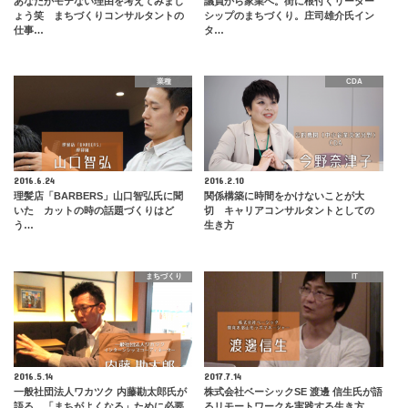
あなたがモテない理由を考えてみまし
議員から家業へ。街に根付くリーダー
ょう笑 まちづくりコンサルタントの
シップのまちづくり。庄司雄介氏イン
仕事…
タ…
業種
CDA
2016.6.24
2016.2.10
理髪店「BARBERS」山口智弘氏に聞
関係構築に時間をかけないことが大
いた カットの時の話題づくりはど
切 キャリアコンサルタントとしての
う…
生き方
まちづくり
IT
2016.5.14
2017.7.14
一般社団法人ワカツク 内藤勘太郎氏が
株式会社ベーシックSE 渡邊 信生氏が語
語る 「まちがよくなる」ために必要
るリモートワークを実践する生き方