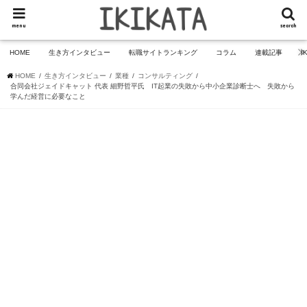
menu
search
HOME
生き方インタビュー
転職サイトランキング
コラム
連載記事
I
HOME
生き方インタビュー
業種
コンサルティング
合同会社ジェイドキャット 代表 細野哲平氏 IT起業の失敗から中小企業診断士へ 失敗から
学んだ経営に必要なこと