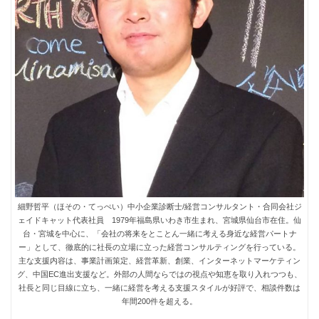
細野哲平（ほその・てっぺい）中小企業診断士/経営コンサルタント・合同会社ジ
ェイドキャット代表社員 1979年福島県いわき市生まれ、宮城県仙台市在住。仙
台・宮城を中心に、「会社の将来をとことん一緒に考える身近な経営パートナ
ー」として、徹底的に社長の立場に立った経営コンサルティングを行っている。
主な支援内容は、事業計画策定、経営革新、創業、インターネットマーケティン
グ、中国EC進出支援など。外部の人間ならではの視点や知恵を取り入れつつも、
社長と同じ目線に立ち、一緒に経営を考える支援スタイルが好評で、相談件数は
年間200件を超える。