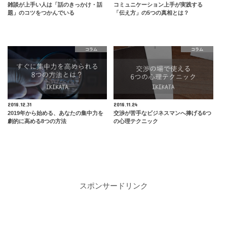
雑談が上手い人は「話のきっかけ・話
コミュニケーション上手が実践する
題」のコツをつかんでいる
「伝え方」の5つの真相とは？
コラム
コラム
2018.12.31
2018.11.24
2019年から始める、あなたの集中力を
交渉が苦手なビジネスマンへ捧げる6つ
劇的に高める8つの方法
の心理テクニック
スポンサードリンク