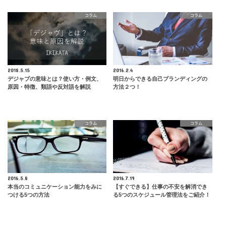
コラム
コラム
2018.5.15
2016.2.4
デジャブの意味とは？使い方・例文、
明日からできる自己ブランディングの
原因・特徴、類語や反対語を解説
方法２つ！
コラム
コラム
2016.5.8
2016.7.19
本当のコミュニケーション能力をみに
【すぐできる】仕事の不安を解消でき
つける5つの方法
る5つのスケジュール管理法をご紹介！