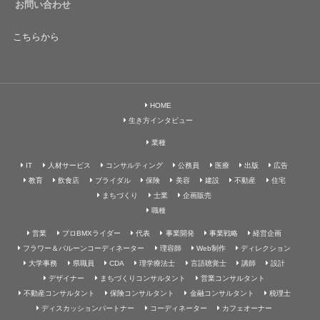
お問い合わせ
こちらから
HOME
生き方インタビュー
業種
IT
人材サービス
コンサルティング
公務員
医療
出版
広告
教育
飲食店
ブライダル
保険
美容
建設
不動産
住宅
まちづくり
士業
企画販売
職種
営業
プロBMXライダー
代表
事業開発
事業戦略
経営企画
フラワー＆バルーンコーディネーター
理容師
Web制作
ディレクション
大学事務
県職員
CDA
理学療法士
言語聴覚士
講師
設計
デザイナー
まちづくりコンサルタント
営業コンサルタント
不動産コンサルタント
保険コンサルタント
金融コンサルタント
税理士
ディスカッションパートナー
コーディネーター
カフェオーナー