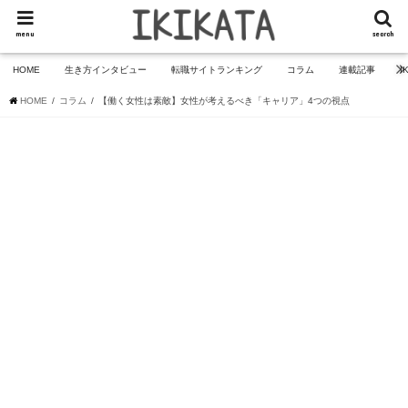
menu
search
HOME
生き方インタビュー
転職サイトランキング
コラム
連載記事
I
HOME
コラム
【働く女性は素敵】女性が考えるべき「キャリア」4つの視点