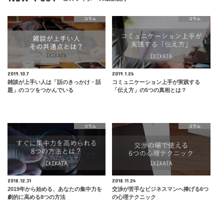
コラム
コラム
2019.10.7
2019.1.26
雑談が上手い人は「話のきっかけ・話
コミュニケーション上手が実践する
題」のコツをつかんでいる
「伝え方」の5つの真相とは？
コラム
コラム
2018.12.31
2018.11.24
2019年から始める、あなたの集中力を
交渉が苦手なビジネスマンへ捧げる6つ
劇的に高める8つの方法
の心理テクニック