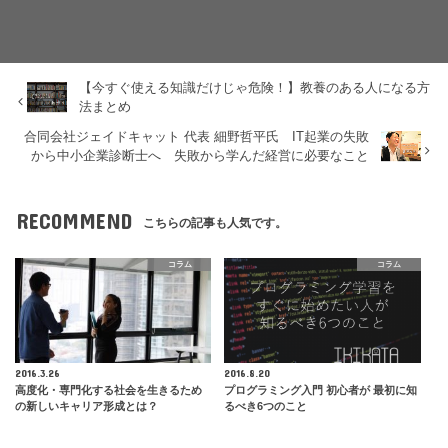
【今すぐ使える知識だけじゃ危険！】教養のある人になる方
法まとめ
合同会社ジェイドキャット 代表 細野哲平氏 IT起業の失敗
から中小企業診断士へ 失敗から学んだ経営に必要なこと
RECOMMEND
こちらの記事も人気です。
コラム
コラム
2016.3.26
2016.8.20
高度化・専門化する社会を生きるため
プログラミング入門 初心者が 最初に知
の新しいキャリア形成とは？
るべき6つのこと