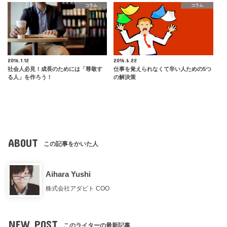
コラム
コラム
2016.1.12
2016.6.22
社会人必見！成長のためには「尊敬す
仕事を覚えられなくて辛い人ための5つ
る人」を作ろう！
の解決策
ABOUT
この記事をかいた人
Aihara Yushi
株式会社アダビト COO
NEW POST
このライターの最新記事