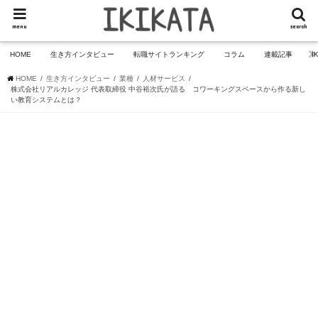
menu
search
HOME
生き方インタビュー
転職サイトランキング
コラム
連載記事
I
HOME
生き方インタビュー
業種
人材サービス
株式会社リアルカレッジ 代表取締役 中谷裕次氏が語る コワーキングスペースから作る新し
い教育システムとは？