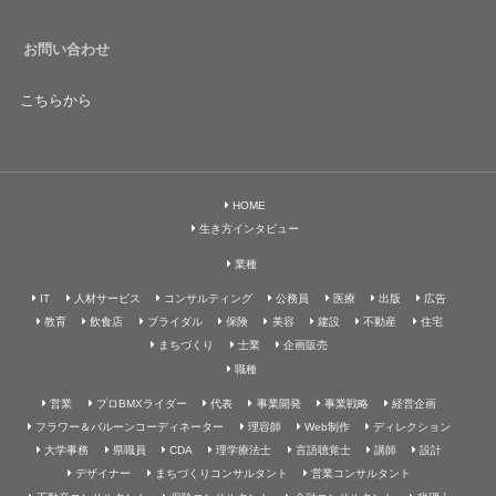
お問い合わせ
こちらから
HOME
生き方インタビュー
業種
IT
人材サービス
コンサルティング
公務員
医療
出版
広告
教育
飲食店
ブライダル
保険
美容
建設
不動産
住宅
まちづくり
士業
企画販売
職種
営業
プロBMXライダー
代表
事業開発
事業戦略
経営企画
フラワー＆バルーンコーディネーター
理容師
Web制作
ディレクション
大学事務
県職員
CDA
理学療法士
言語聴覚士
講師
設計
デザイナー
まちづくりコンサルタント
営業コンサルタント