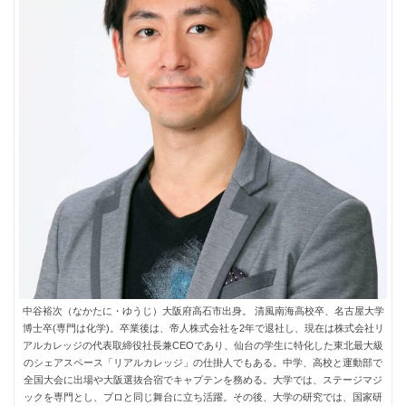
中谷裕次（なかたに・ゆうじ）大阪府高石市出身。 清風南海高校卒、名古屋大学
博士卒(専門は化学)。卒業後は、帝人株式会社を2年で退社し、現在は株式会社リ
アルカレッジの代表取締役社長兼CEOであり、仙台の学生に特化した東北最大級
のシェアスペース「リアルカレッジ」の仕掛人でもある。中学、高校と運動部で
全国大会に出場や大阪選抜合宿でキャプテンを務める。大学では、ステージマジ
ックを専門とし、プロと同じ舞台に立ち活躍。その後、大学の研究では、国家研