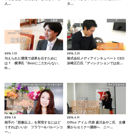
人…
タ…
公務員
IT
2016.1.13
2016.3.31
与えられた環境で成果を出すために
株式会社メディアインキュベート CEO
は？ 横澤氏「Bestにこだわらない、
浜崎正己氏「ディレクションでは自…
M…
フラワー＆バルーンコーディネーター
ライフスタイル
2016.1.8
2016.4.11
相手の「想像以上」を実現するにはど
Office アイム 代表 森川あやこ氏 女優
うすればいいか フラワー&バルーンコ
業からセミナー講師へ ニー…
ー…