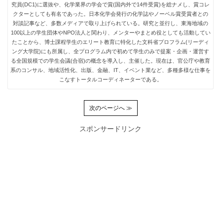
究員(DC1)に選抜や、化学業界の学会で賞(国内外で14件受賞)を総ナメし、賞コレ
クターとしても有名であった。日本化学会発行の化学誌やノーベル賞受賞者との
対談記事など、多数メディアで取り上げられている。研究と並行し、東海地域の
100以上の学生団体やNPO法人と関わり、メンターやまとめ役としても活動してい
たことから、博士課程学生のエリート教育に特化した文科省プロフラム(リーディ
ング大学院)にも所属し、全プログラム内で初めて学生のみで提案・企画・運営す
る全国規模での学生会議(合宿)の概念を導入し、主催した。現在は、官公庁や教育
系のコンサル、地域活性化、出版、金融、IT、イベント業など、多種多様な仕事を
こなすトータルコーディネーターである。
次のページへ ≫
スポンサードリンク