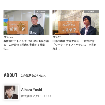
人材サービス
公務員
2016.6.4
2016.7.1
有限会社アトゥンズ 代表 成田新氏が語
山形市職員 大場俊幸氏 一般的には
る 人が育つ！理念を実践する営業
「ワーク・ライフ・バランス」と言わ
の…
れま…
ABOUT
この記事をかいた人
Aihara Yushi
株式会社アダビト COO