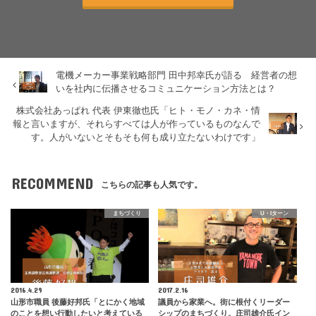
電機メーカー事業戦略部門 田中邦幸氏が語る 経営者の想
いを社内に伝播させるコミュニケーション方法とは？
株式会社あっぱれ 代表 伊東徹也氏「ヒト・モノ・カネ・情
報と言いますが、それらすべては人が作っているものなんで
す。人がいないとそもそも何も成り立たないわけです」
RECOMMEND
こちらの記事も人気です。
まちづくり
U・Iターン
2016.4.29
2017.2.16
山形市職員 後藤好邦氏「とにかく地域
議員から家業へ。街に根付くリーダー
のことを想い行動したいと考えている
シップのまちづくり。庄司雄介氏イン