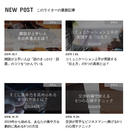
NEW POST
このライターの最新記事
コラム
コラム
2019.10.7
2019.1.26
雑談が上手い人は「話のきっかけ・話
コミュニケーション上手が実践する
題」のコツをつかんでいる
「伝え方」の5つの真相とは？
コラム
コラム
2018.12.31
2018.11.24
2019年から始める、あなたの集中力を
交渉が苦手なビジネスマンへ捧げる6つ
劇的に高める8つの方法
の心理テクニック