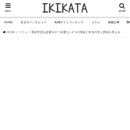
menu
search
HOME
生き方インタビュー
転職サイトランキング
コラム
連載記事
I
HOME
コラム
英語学習は必要なの？必要ない2つの理由と本当の学ぶ意味を考える