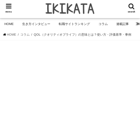
menu
search
HOME
生き方インタビュー
転職サイトランキング
コラム
連載記事
I
HOME
コラム
QOL（クオリティオブライフ）の意味とは？使い方・評価基準・事例